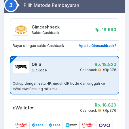
3
Pilih Metode Pembayaran
Gimcashback
Rp. 18.690
Saldo Cashback
Bayar dengan saldo Cashback
Apa itu Gimcashback?
QRIS
Rp. 18.820
Cashback
±Rp376
QR Kode
Cukup dengan
satu HP
, unduh QR kode dan unggah ke
eWallet/mBanking milikmu
Rp. 18.820
eWallet
Cashback
±Rp376