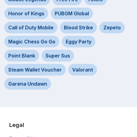
Honor of Kings
PUBGM Global
Call of Duty Mobile
Blood Strike
Zepeto
Magic Chess Go Go
Eggy Party
Point Blank
Super Sus
Steam Wallet Voucher
Valorant
Garena Undawn
Legal