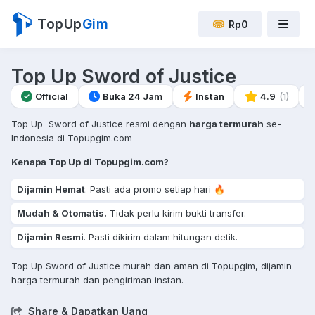
TopUp
Gim
Rp0
Top Up Sword of Justice
Official
Buka 24 Jam
Instan
4.9
(1)
Top Up Sword of Justice resmi dengan
harga termurah
se-
Indonesia di Topupgim.com
Kenapa Top Up di Topupgim.com?
Dijamin Hemat
. Pasti ada promo setiap hari 🔥
Mudah & Otomatis.
Tidak perlu kirim bukti transfer.
Dijamin Resmi
. Pasti dikirim dalam hitungan detik.
Top Up Sword of Justice murah dan aman di Topupgim, dijamin
harga termurah dan pengiriman instan.
Share & Dapatkan Uang