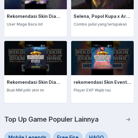
Rekomendasi Skin Diamond Kuning: Mage
Selena, Popol Kupa x Arrival
User Mage Baca ini!
Combo jadul yang terlupakan
Rekomendasi Skin Diamond Kuning: Marksman
rekomendasi Skin Event Diamond Kuning: EXP Laner
Buat MM pilih skin ini
Player EXP Wajib tau
Top Up Game Populer Lainnya
Mobile Legends
Free Fire
HAGO