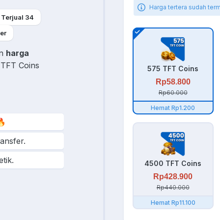
Harga tertera sudah ter
Terjual 34
er
an
harga
 TFT Coins
575 TFT Coins
Rp58.800
Rp60.000
Hemat Rp1.200
🔥
ransfer.
tik.
4500 TFT Coins
Rp428.900
pupgim, dijamin
Rp440.000
Hemat Rp11.100