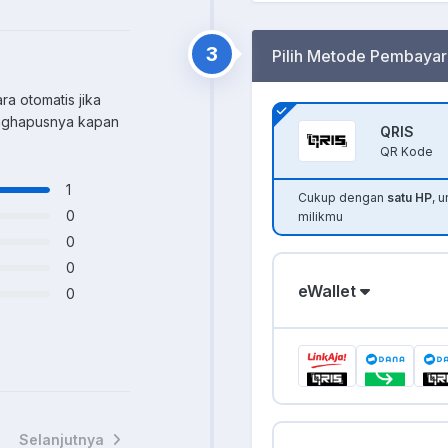
3
Pilih Metode Pembayar
ra otomatis jika
enghapusnya kapan
QRIS
QR Kode
1
Cukup dengan
satu HP
, 
0
milikmu
0
0
eWallet
0
Selanjutnya