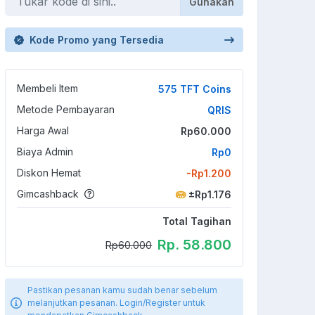
Gunakan
Kode Promo yang Tersedia
Membeli Item
575 TFT Coins
Metode Pembayaran
QRIS
Harga Awal
Rp60.000
Biaya Admin
Rp0
Diskon Hemat
-Rp1.200
Gimcashback
±Rp1.176
Total Tagihan
Rp. 58.800
Rp60.000
Pastikan pesanan kamu sudah benar sebelum
melanjutkan pesanan. Login/Register untuk