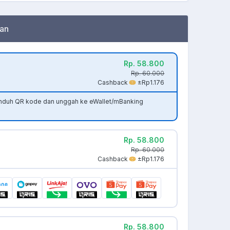
an
Rp. 58.800
Rp. 60.000
Cashback
±Rp1.176
unduh QR kode dan unggah ke eWallet/mBanking
Rp. 58.800
Rp. 60.000
Cashback
±Rp1.176
Rp. 58.800