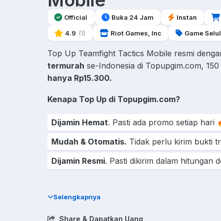
Mobile
Official
Buka 24 Jam
Instan
4.9
(1)
Riot Games, Inc
Game Selul
Top Up Teamfight Tactics Mobile resmi deng
termurah
se-Indonesia di Topupgim.com, 150
hanya Rp15.300.
Kenapa Top Up di Topupgim.com?
Dijamin Hemat
. Pasti ada promo setiap hari 
Mudah & Otomatis.
Tidak perlu kirim bukti t
Dijamin Resmi
. Pasti dikirim dalam hitungan de
Top Up Teamfight Tactics Mobile murah dan aman di To
harga termurah dan pengiriman instan.
Selengkapnya
Share & Dapatkan Uang