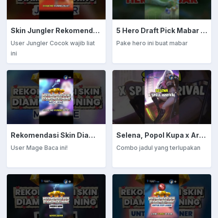
Skin Jungler Rekomendasi Diamond Kuning
5 Hero Draft Pick Mabar Auto Win
User Jungler Cocok wajib liat
Pake hero ini buat mabar
ini
Rekomendasi Skin Diamond Kuning: Mage
Selena, Popol Kupa x Arrival
User Mage Baca ini!
Combo jadul yang terlupakan