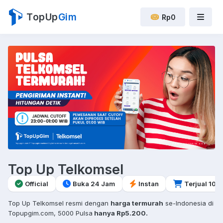
TopUp
Gim
Rp0
Top Up Telkomsel
Official
Buka 24 Jam
Instan
Terjual 10r
Top Up Telkomsel resmi dengan
harga termurah
se-Indonesia di
Topupgim.com, 5000 Pulsa
hanya Rp5.200.