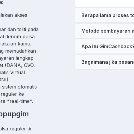
a:
ilakan akses
Berapa lama proses t
.
 dan teliti pada
Metode pembayaran a
inal denom pulsa
emakaian kamu.
Apa itu GimCashback
ling memudahkan
yaran lengkap
Bagaimana jika pesan
let (DANA, OVO,
tis Virtual
BNI).
sistem otomatis
reguler ke
ra *real-time*.
 Topupgim
lsa reguler di