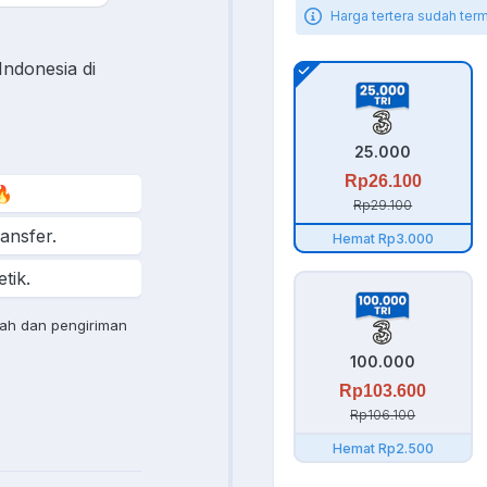
Harga tertera sudah ter
Indonesia di
25.000
Rp26.100
🔥
Rp29.100
ransfer.
Hemat Rp3.000
tik.
rah dan pengiriman
100.000
Rp103.600
Rp106.100
Hemat Rp2.500