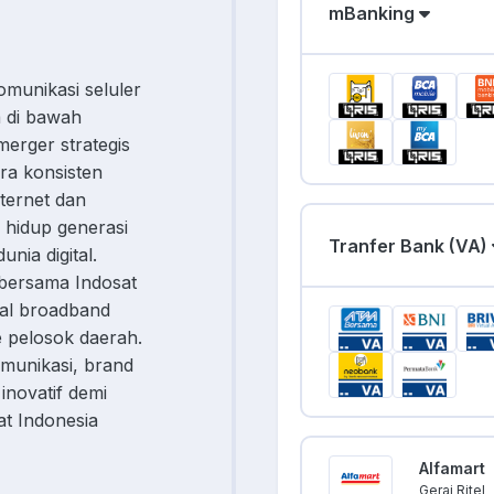
mBanking
omunikasi seluler
a di bawah
erger strategis
ra konsisten
ternet dan
 hidup generasi
Tranfer Bank (VA)
nia digital.
n bersama Indosat
nyal broadband
ke pelosok daerah.
munikasi, brand
inovatif demi
at Indonesia
Alfamart
Gerai Ritel