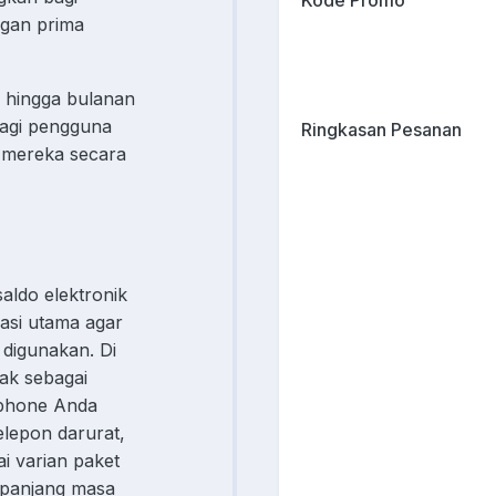
Kode Promo
gan prima
 hingga bulanan
bagi pengguna
Ringkasan Pesanan
 mereka secara
aldo elektronik
dasi utama agar
 digunakan. Di
ndak sebagai
tphone Anda
elepon darurat,
i varian paket
erpanjang masa