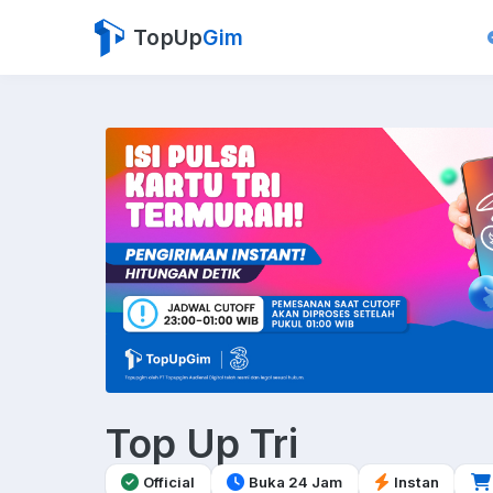
TopUp
Gim
Top Up Tri
Official
Buka 24 Jam
Instan