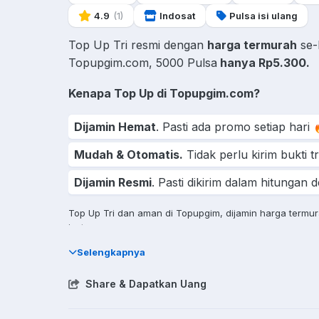
4.9
(1)
Indosat
Pulsa isi ulang
Top Up Tri resmi dengan
harga termurah
se-
Topupgim.com, 5000 Pulsa
hanya Rp5.300.
Kenapa Top Up di Topupgim.com?
Dijamin Hemat
. Pasti ada promo setiap hari 
Mudah & Otomatis.
Tidak perlu kirim bukti t
Dijamin Resmi
. Pasti dikirim dalam hitungan de
Top Up Tri dan aman di Topupgim, dijamin harga termu
instan.
Selengkapnya
Share & Dapatkan Uang