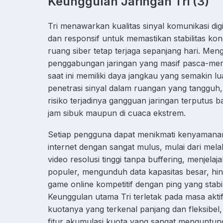
Keunggulan Jaringan Tri (3)
Tri menawarkan kualitas sinyal komunikasi digi
dan responsif untuk memastikan stabilitas kone
ruang siber tetap terjaga sepanjang hari. Me
penggabungan jaringan yang masif pasca-merge
saat ini memiliki daya jangkau yang semakin l
penetrasi sinyal dalam ruangan yang tangguh,
risiko terjadinya gangguan jaringan terputus 
jam sibuk maupun di cuaca ekstrem.
Setiap pengguna dapat menikmati kenyamanan
internet dengan sangat mulus, mulai dari mel
video resolusi tinggi tanpa buffering, menjelaja
populer, mengunduh data kapasitas besar, hi
game online kompetitif dengan ping yang stabi
Keunggulan utama Tri terletak pada masa akti
kuotanya yang terkenal panjang dan fleksibel,
fitur akumulasi kuota yang sangat menguntun