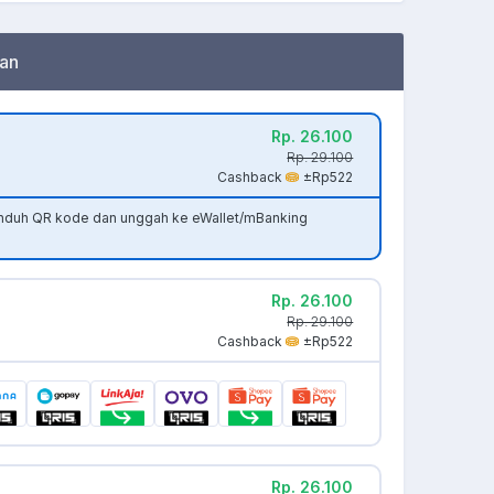
an
Rp. 26.100
Rp. 29.100
Cashback
±Rp522
unduh QR kode dan unggah ke eWallet/mBanking
Rp. 26.100
Rp. 29.100
Cashback
±Rp522
Rp. 26.100