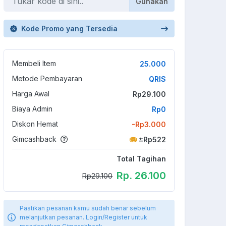
Gunakan
Kode Promo yang Tersedia
Membeli Item
25.000
Metode Pembayaran
QRIS
Harga Awal
Rp29.100
Biaya Admin
Rp0
Diskon Hemat
-Rp3.000
Gimcashback
±Rp522
Total Tagihan
Rp. 26.100
Rp29.100
Pastikan pesanan kamu sudah benar sebelum
melanjutkan pesanan. Login/Register untuk