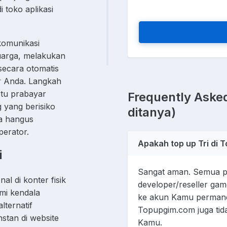
 toko aplikasi
komunikasi
luarga, melakukan
 secara otomatis
r Anda. Langkah
rtu prabayar
Frequently Asked
 yang berisiko
ditanya)
a hangus
perator.
Apakah top up Tri di
i
Sangat aman. Semua pr
l di konter fisik
developer/reseller gam
mi kendala
ke akun Kamu permanen
lternatif
Topupgim.com juga ti
nstan di website
Kamu.