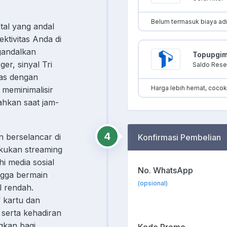
Belum termasuk biaya ad
tal yang andal
ktivitas Anda di
ngandalkan
Topupgi
r, sinyal Tri
Saldo Resel
uas dengan
Harga lebih hemat, coco
 meminimalisir
bahkan saat jam-
4
 berselancar di
Konfirmasi Pembelian
akukan streaming
hi media sosial
No. WhatsApp
ngga bermain
(opsional)
l rendah.
f kartu dan
 serta kehadiran
gkan bagi