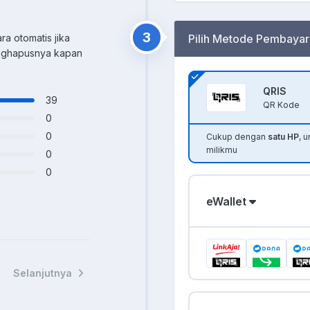
3
ra otomatis jika
Pilih Metode Pembayar
enghapusnya kapan
QRIS
39
QR Kode
0
0
Cukup dengan
satu HP
, 
milikmu
0
0
eWallet
Selanjutnya