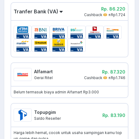
Rp. 86.220
Tranfer Bank (VA)
Cashback
±Rp1.724
Alfamart
Rp. 87.320
Cashback
±Rp1.746
Gerai Ritel
Belum termasuk biaya admin Alfamart Rp3.000
Topupgim
Rp. 83.190
Saldo Reseller
Harga lebih hemat, cocok untuk usaha sampingan kamu top
up game dan pulsa