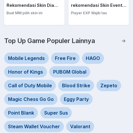
Rekomendasi Skin Diamond Kuning: Marksman
rekomendasi Skin Event Diamond Kuning: EXP Laner
Buat MM pilih skin ini
Player EXP Wajib tau
Top Up Game Populer Lainnya
Mobile Legends
Free Fire
HAGO
Honor of Kings
PUBGM Global
Call of Duty Mobile
Blood Strike
Zepeto
Magic Chess Go Go
Eggy Party
Point Blank
Super Sus
Steam Wallet Voucher
Valorant