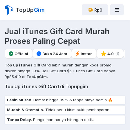
TopUp
Gim
Rp0
Jual iTunes Gift Card Murah
Proses Paling Cepat
Official
Buka 24 Jam
Instan
4.9
(1)
Top Up iTunes Gift Card
lebih murah dengan kode promo,
diskon hingga 39%. Beli Gift Card $5 iTunes Gift Card hanya
Rp85.410 di
TopUpGim.
Top Up iTunes Gift Card di Topupgim
Lebih Murah
. Hemat hingga 39% & tanpa biaya admin 🔥
Mudah & Otomatis.
Tidak perlu kirim bukti pembayaran.
Tanpa Delay
. Pengiriman hanya hitungan detik.