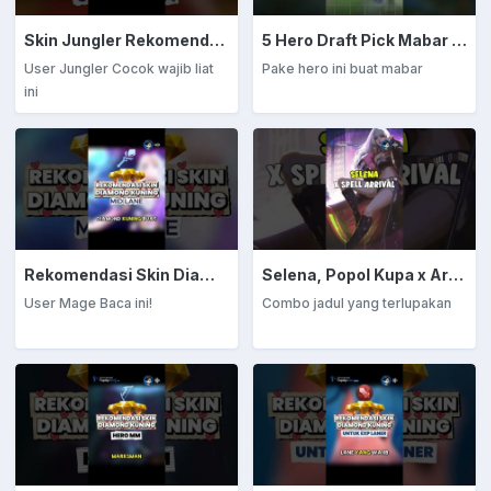
Skin Jungler Rekomendasi Diamond Kuning
5 Hero Draft Pick Mabar Auto Win
User Jungler Cocok wajib liat
Pake hero ini buat mabar
ini
Rekomendasi Skin Diamond Kuning: Mage
Selena, Popol Kupa x Arrival
User Mage Baca ini!
Combo jadul yang terlupakan