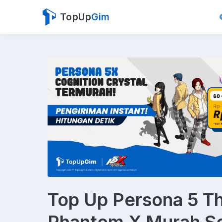
TopUp
Gim
Top Up Persona 5 T