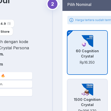
oul
2
Pilih Nominal
Harga tertera sudah ter
4.9
(1)
 Store
ah dengan kode
Crystal Persona
60 Cognition
m.
Crystal
Rp16.350
im
 🔥
n.
1500 Cognition
Crystal
Rp396.370