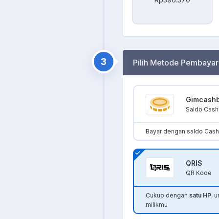
3
Pilih Metode Pembayar
Gimcash
Saldo Cas
Bayar dengan saldo Cas
QRIS
QR Kode
Cukup dengan
satu HP
, 
milikmu