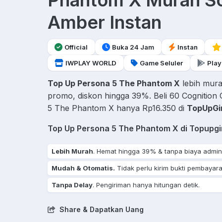
Phantom X Murah S
Amber Instan
Official
Buka 24 Jam
Instan
IWPLAY WORLD
Game Seluler
Play
Top Up Persona 5 The Phantom X
lebih mur
promo, diskon hingga 39%. Beli 60 Cognition 
5 The Phantom X hanya Rp16.350 di
TopUpGi
Top Up Persona 5 The Phantom X di Topupg
Lebih Murah
. Hemat hingga 39% & tanpa biaya admin
Mudah & Otomatis.
Tidak perlu kirim bukti pembayara
Tanpa Delay
. Pengiriman hanya hitungan detik.
Share & Dapatkan Uang