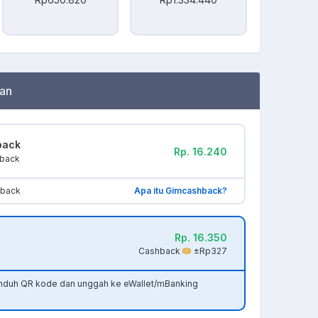
an
back
Rp. 16.240
hback
hback
Apa itu Gimcashback?
Rp. 16.350
Cashback
±Rp327
unduh QR kode dan unggah ke eWallet/mBanking