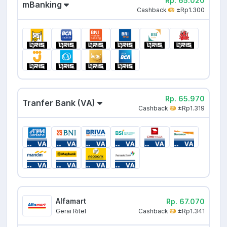
Rp. 65.020
mBanking
Cashback
±Rp1.300
Rp. 65.970
Tranfer Bank (VA)
Cashback
±Rp1.319
Alfamart
Rp. 67.070
Cashback
±Rp1.341
Gerai Ritel