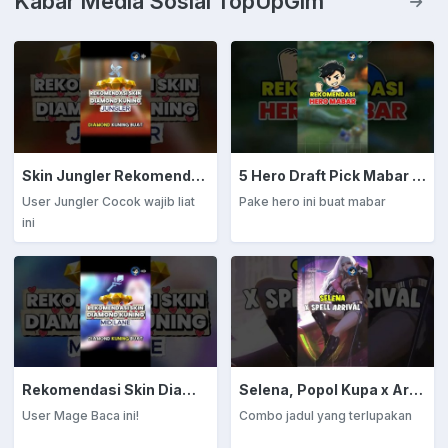
Kabar Media Sosial TopUpGim
Skin Jungler Rekomendasi Diamond Kuning
5 Hero Draft Pick Mabar Auto Win
User Jungler Cocok wajib liat
Pake hero ini buat mabar
ini
Rekomendasi Skin Diamond Kuning: Mage
Selena, Popol Kupa x Arrival
User Mage Baca ini!
Combo jadul yang terlupakan