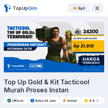
TopUp
Gim
Rp0
Top Up Gold & Kit Tacticool
Murah Proses Instan
Official
Buka 24 Jam
Instan
4.9
(1)