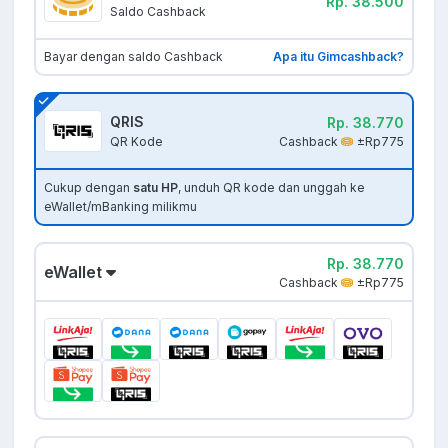
Rp. 38.500
Saldo Cashback
Bayar dengan saldo Cashback
Apa itu Gimcashback?
QRIS
Rp. 38.770
Cashback
±Rp775
QR Kode
Cukup dengan
satu HP
, unduh QR kode dan unggah ke
eWallet/mBanking milikmu
Rp. 38.770
eWallet
Cashback
±Rp775