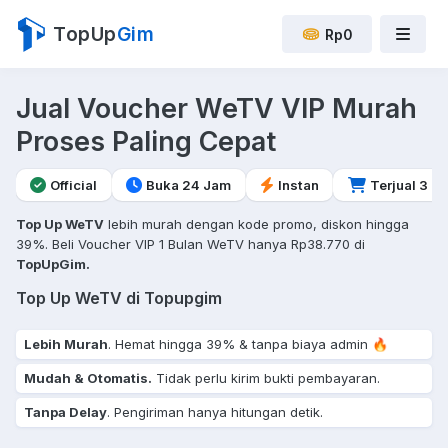
TopUp
Gim
Rp0
Jual Voucher WeTV VIP Murah
Proses Paling Cepat
Official
Buka 24 Jam
Instan
Terjual 3
Top Up WeTV
lebih murah dengan kode promo, diskon hingga
39%. Beli Voucher VIP 1 Bulan WeTV hanya Rp38.770 di
TopUpGim.
Top Up WeTV di Topupgim
Lebih Murah
. Hemat hingga 39% & tanpa biaya admin 🔥
Mudah & Otomatis.
Tidak perlu kirim bukti pembayaran.
Tanpa Delay
. Pengiriman hanya hitungan detik.