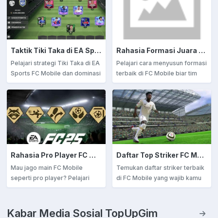
Taktik Tiki Taka di EA Sports FC Mobile: Panduan Lengkap Strategi Menyerang Elegan
Rahasia Formasi Juara di FC Mobile! Begini Cara Susunnya Biar Auto Menang!
Pelajari strategi Tiki Taka di EA
Pelajari cara menyusun formasi
Sports FC Mobile dan dominasi
terbaik di FC Mobile biar tim
lapangan dengan gaya main
kamu makin solid, efektif, dan
cepat, rapi, dan efektif. Baca
siap menang di semua mode
panduan lengkapnya sekarang!
pertandingan. Yuk, bongkar
rahasianya sekarang!
Rahasia Pro Player FC Mobile: Pilih Playstyle yang Sesuai dan Dominasilah Lapangan!
Daftar Top Striker FC Mobile! Mesin Gol Terbaik yang Wajib Kamu Punya!
Mau jago main FC Mobile
Temukan daftar striker terbaik
seperti pro player? Pelajari
di FC Mobile yang wajib kamu
rahasia dominasi lapangan
punya! Dari Mbappé hingga
lewat playstyle terbaik yang
Haaland, upgrade tim kamu
sesuai dengan tim dan gaya
dengan mesin gol andalan dan
Kabar Media Sosial TopUpGim