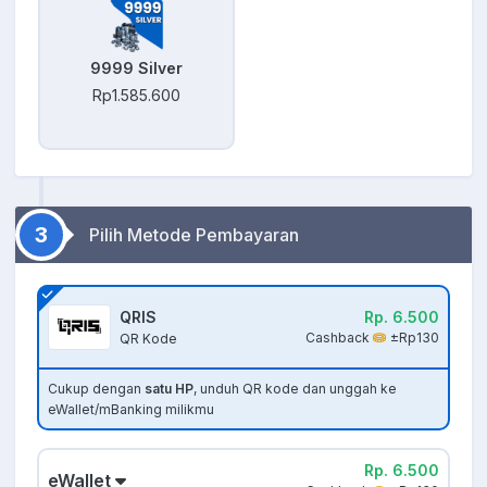
9999 Silver
Rp1.585.600
3
Pilih Metode Pembayaran
QRIS
Rp. 6.500
Cashback
±Rp130
QR Kode
Cukup dengan
satu HP
, unduh QR kode dan unggah ke
eWallet/mBanking milikmu
Rp. 6.500
eWallet