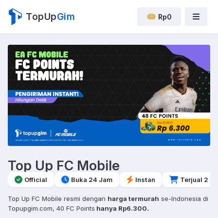
TopUp
Gim
Rp0
Top Up FC Mobile
Official
Buka 24 Jam
Instan
Terjual 2 rb
Top Up FC Mobile resmi dengan
harga termurah
se-Indonesia di
Topupgim.com, 40 FC Points
hanya Rp6.300.