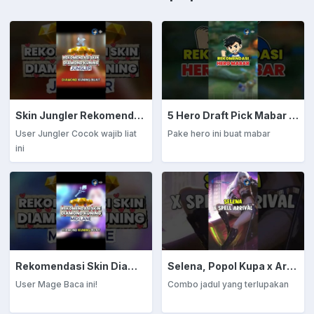
bermain kamu. Temukan
raih kemenangan maksimal.
tipsnya sekarang dan buktikan
Baca selengkapnya sekarang!
di setiap pertandingan!
Skin Jungler Rekomendasi Diamond Kuning
5 Hero Draft Pick Mabar Auto Win
User Jungler Cocok wajib liat
Pake hero ini buat mabar
ini
Rekomendasi Skin Diamond Kuning: Mage
Selena, Popol Kupa x Arrival
User Mage Baca ini!
Combo jadul yang terlupakan