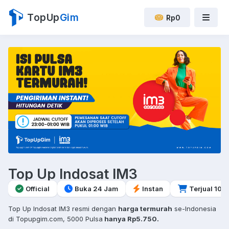
TopUp
Gim
Rp0
Top Up Indosat IM3
Official
Buka 24 Jam
Instan
Terjual 10r
Top Up Indosat IM3 resmi dengan
harga termurah
se-Indonesia
di Topupgim.com, 5000 Pulsa
hanya Rp5.750.