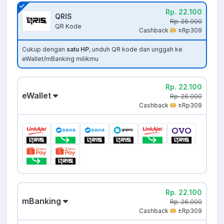
Rp. 22.100
QRIS
Rp. 26.000
QR Kode
Cashback
±Rp309
Cukup dengan
satu HP
, unduh QR kode dan unggah ke
eWallet/mBanking milikmu
Rp. 22.100
eWallet
Rp. 26.000
Cashback
±Rp309
Rp. 22.100
mBanking
Rp. 26.000
Cashback
±Rp309