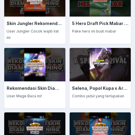
Skin Jungler Rekomendasi Diamond Kuning
5 Hero Draft Pick Mabar Auto Win
User Jungler Cocok wajib liat
Pake hero ini buat mabar
ini
Rekomendasi Skin Diamond Kuning: Mage
Selena, Popol Kupa x Arrival
User Mage Baca ini!
Combo jadul yang terlupakan